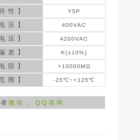
特性】
Y5P
电压】
400VAC
电压】
4200VAC
偏差】
K(±10%)
电阻】
>10000MΩ
范围】
-25℃~+125℃
或者
微信
、
QQ咨询