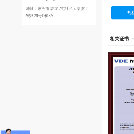
地址：东莞市厚街宝屯社区宝塘厦宝
规
宏路29号D栋3A
相关证书
/