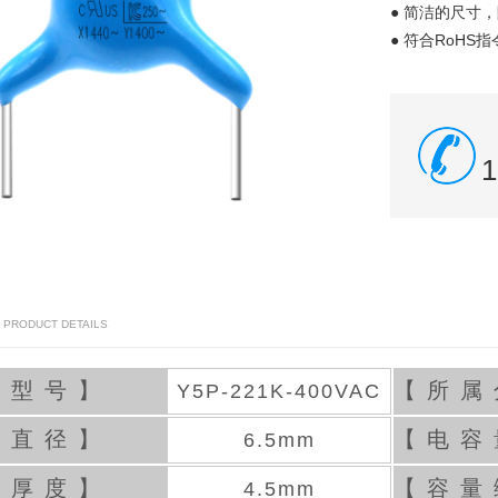
● 简洁的尺寸
● 符合RoHS指
1
/ PRODUCT DETAILS
品型号】
【所属
Y5P-221K-400VAC
体直径】
【电容
6.5mm
体厚度】
【容量
4.5mm