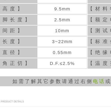
体高度】
【材料
9.5mm
封脚长度】
【额定
2.5mm
线间距】
【测试
10mm
线长度】
【标准
3~22mm
线直径】
【绝缘
0.55mm
耗角正切】
【温度
D.F.≤2.5%
如需了解其它参数请通过右侧
电话
/ PRODUCT DETAILS