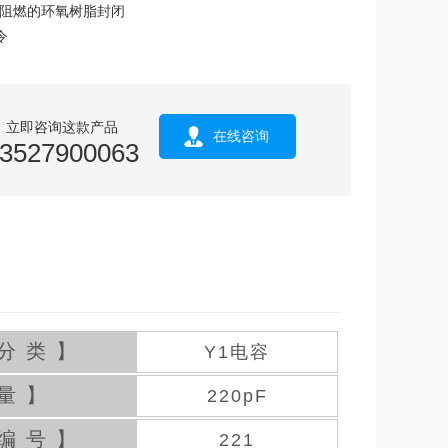
，阻燃的环氧树脂封闭
令
立即咨询这款产品
在线咨询
3527900063
分类】
Y1电容
量】
220pF
编号】
221