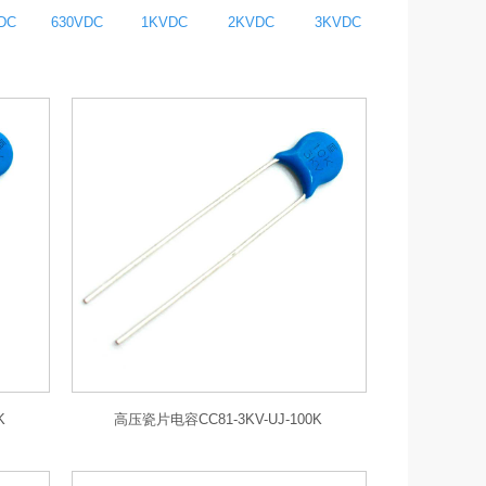
DC
630VDC
1KVDC
2KVDC
3KVDC
K
高压瓷片电容CC81-3KV-UJ-100K