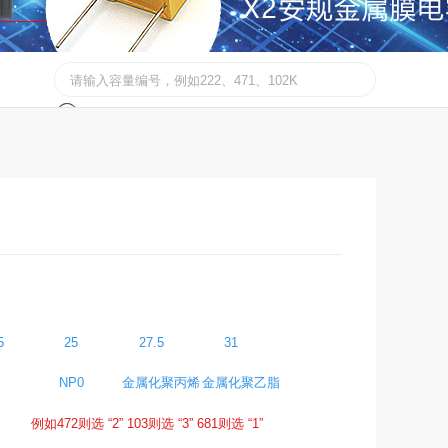
5
25
27.5
31
NP0
金属化聚丙烯
金属化聚乙脂
例如472则选 “2” 103则选 “3” 681则选 “1”