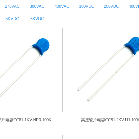
275VAC
300VAC
400VAC
100VDC
250VDC
400V
5KVDC
6KVDC
电容CC81-1KV-NP0-100K
高压瓷片电容CC81-2KV-UJ-100